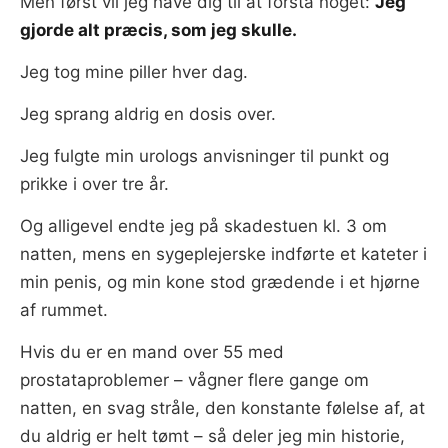
Men først vil jeg have dig til at forstå noget:
Jeg
gjorde alt præcis, som jeg skulle.
Jeg tog mine piller hver dag.
Jeg sprang aldrig en dosis over.
Jeg fulgte min urologs anvisninger til punkt og
prikke i over tre år.
Og alligevel endte jeg på skadestuen kl. 3 om
natten, mens en sygeplejerske indførte et kateter i
min penis, og min kone stod grædende i et hjørne
af rummet.
Hvis du er en mand over 55 med
prostataproblemer – vågner flere gange om
natten, en svag stråle, den konstante følelse af, at
du aldrig er helt tømt – så deler jeg min historie,