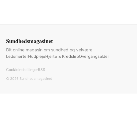
Sundhedsmagasinet
Dit online magasin om sundhed og velvære
Ledsmerter
Hudpleje
Hjerte & Kredsløb
Overgangsalder
Cookieindstillinger
RSS
© 2026 Sundhedsmagasinet