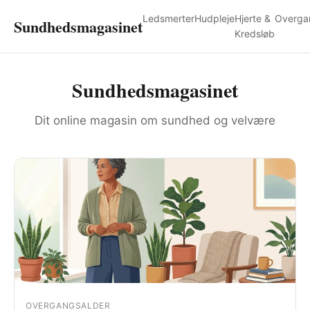
Ledsmerter
Hudpleje
Hjerte &
Overga
Sundhedsmagasinet
Kredsløb
Sundhedsmagasinet
Dit online magasin om sundhed og velvære
OVERGANGSALDER